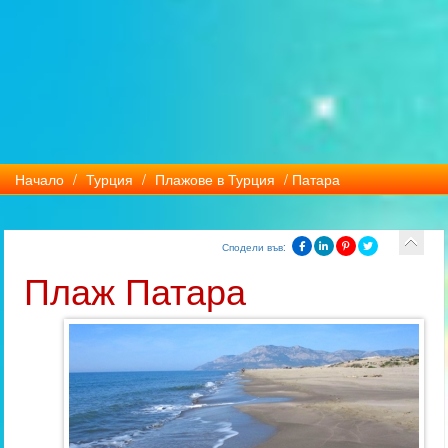
Начало
/
Турция
/
Плажове в Турция
/ Патара
Сподели във:
Плаж Патара