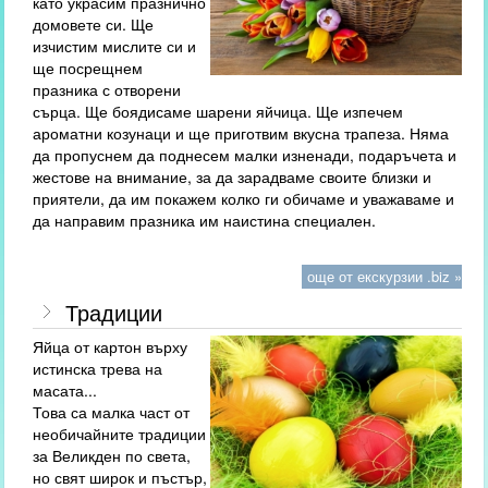
като украсим празнично
домовете си. Ще
изчистим мислите си и
ще посрещнем
празника с отворени
сърца. Ще боядисаме шарени яйчица. Ще изпечем
ароматни козунаци и ще приготвим вкусна трапеза. Няма
да пропуснем да поднесем малки изненади, подаръчета и
жестове на внимание, за да зарадваме своите близки и
приятели, да им покажем колко ги обичаме и уважаваме и
да направим празника им наистина специален.
още от екскурзии .biz »
Традиции
Яйца от картон върху
истинска трева на
масата...
Това са малка част от
необичайните традиции
за Великден по света,
но свят широк и пъстър,