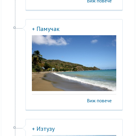
Виж повече
+ Памучак
Виж повече
+ Изтузу