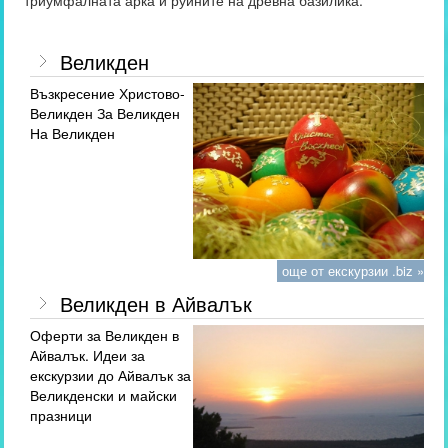
триумфалната арка и руините на древна базилика.
Великден
Възкресение Христово-
Великден За Великден
На Великден
още от екскурзии .biz »
Великден в Айвалък
Оферти за Великден в
Айвалък. Идеи за
екскурзии до Айвалък за
Великденски и майски
празници