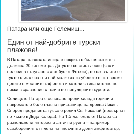
Патара или още Гелемиш...
Един от най-добрите турски
плажове!
В Патара, плажната ивица е покрита с бял пясък и е с
дължина 20 километра. Дотук не се стига лесно (час и
половина пътуване с автобус от Фетхие), но озовалите се
тук не съжаляват ни най-малко за изгубеното в път време –
цените в местните кафенета и хотели са значително по-
ниски в сравнение с тези в по-популярните курорти.
Селището Патара е основано преди хиляди години и
навремето е било главно пристанище на древна Ликия.
Според преданията тук се е родил Св. Николай (превърнат
по-късно в Дядо Коледа). На 1.5 км. южно от Патара са
разположени интересни антични руини – например
освободеният от плена на пясъчните дюни амфитеатър,