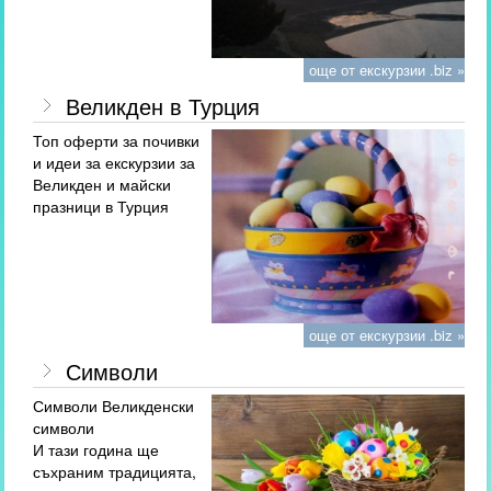
още от екскурзии .biz »
Великден в Турция
Топ оферти за почивки
и идеи за екскурзии за
Великден и майски
празници в Турция
още от екскурзии .biz »
Символи
Символи Великденски
символи
И тази година ще
съхраним традицията,