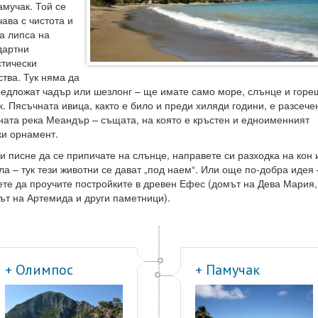
амучак. Той се
ава с чистота и
а липса на
дартни
стически
ства. Тук няма да
редложат чадър или шезлонг – ще имате само море, слънце и горе
к. Пясъчната ивица, както е било и преди хиляди години, е разсече
ната река Меандър – същата, на която е кръстен и едноименният
ки орнамент.
ви писне да се припичате на слънце, направете си разходка на кон 
ла – тук тези животни се дават „под наем“. Или още по-добра идея 
ете да проучите постройките в древен Ефес (домът на Дева Мария,
ът на Артемида и други паметници).
+ Олимпос
+ Памучак