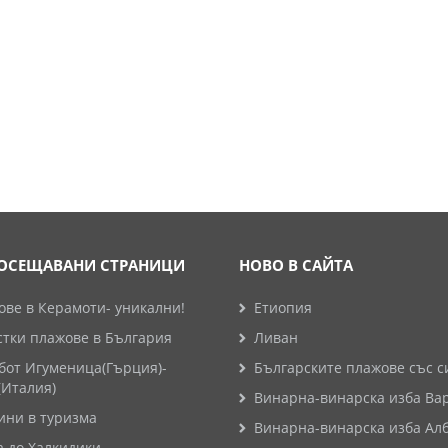
ОСЕЩАВАНИ СТРАНИЦИ
НОВО В САЙТА
ве в Керамоти- уникални!
Етиопия
стки плажове в България
Ливан
бот Игуменица(Гърция)-
Българските плажове със с
(Италия)
Винарна-винарска изба Ва
ини в туризма
Винарна-винарска изба Ал
а до Халкидики