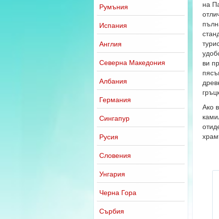
на П
Румъния
отлич
пълн
Испания
стан
тури
Англия
удоб
Северна Македония
ви п
пясъ
Албания
древ
гръц
Германия
Ако 
ками
Сингапур
отид
храм
Русия
Словения
Унгария
Черна Гора
Сърбия