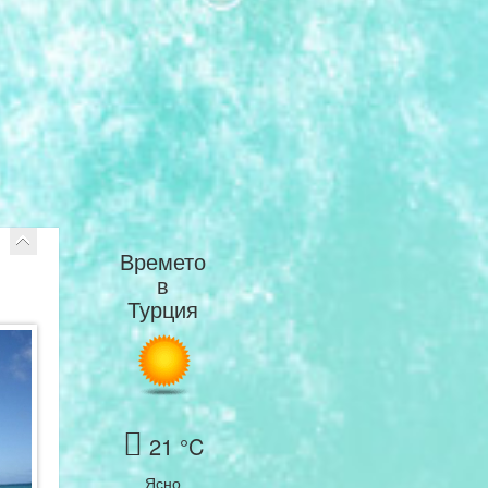
Времето
в
Турция
21 °C
Ясно