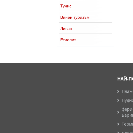
Тунис
Винен туризъм
Ливан
Етиопия
НАЙ-П
Плажо
Нуди
фери
Бари
Терм
с кол