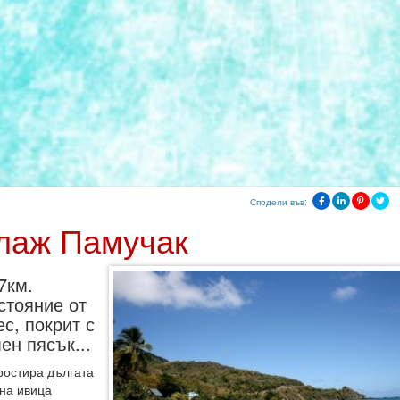
Сподели във:
лаж Памучак
7км.
стояние от
с, покрит с
ен пясък...
ростира дългата
на ивица