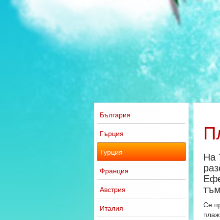
България
П
Гърция
Турция
На 
раз
Франция
Ефе
тъм
Австрия
Се п
Италия
плаж