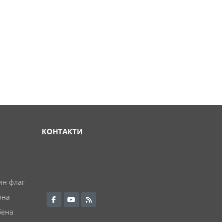
КОНТАКТИ
ин флаг
рна
бена